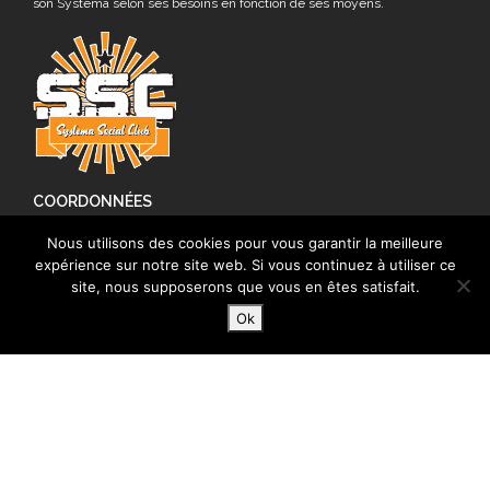
son Systema selon ses besoins en fonction de ses moyens.
COORDONNÉES
1 cours d'Herbouville
Nous utilisons des cookies pour vous garantir la meilleure
expérience sur notre site web. Si vous continuez à utiliser ce
69004 Lyon
site, nous supposerons que vous en êtes satisfait.
06 62 77 73 45
Ok
systemasocialclub@gmail.com
On poste peu car
on s’entraîne
beaucoup.