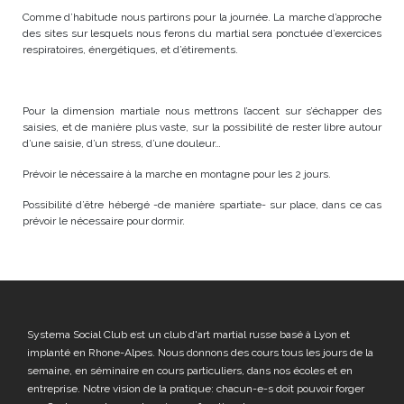
Comme d’habitude nous partirons pour la journée. La marche d’approche
des sites sur lesquels nous ferons du martial sera ponctuée d’exercices
respiratoires, énergétiques, et d’étirements.
Pour la dimension martiale nous mettrons l’accent sur s’échapper des
saisies, et de manière plus vaste, sur la possibilité de rester libre autour
d’une saisie, d’un stress, d’une douleur…
Prévoir le nécessaire à la marche en montagne pour les 2 jours.
Possibilité d’être hébergé -de manière spartiate- sur place, dans ce cas
prévoir le nécessaire pour dormir.
Systema Social Club est un club d'art martial russe basé à Lyon et
implanté en Rhone-Alpes. Nous donnons des cours tous les jours de la
semaine, en séminaire en cours particuliers, dans nos écoles et en
entreprise. Notre vision de la pratique: chacun-e-s doit pouvoir forger