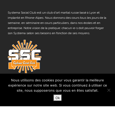
Systema Social Club est un club d'art martial russe basé à Lyon et
implanté en Rhone-Alpes. Nous donnons des cours tous les jours de la
semaine, en séminaire en cours particuliers, dans nos écoles et en
entreprise. Notre vision de la pratique: chacun-e-s doit pouvoir forger
son Systema selon ses besoins en fonction de ses moyens.
COORDONNÉES
Nous utilisons des cookies pour vous garantir la meilleure
expérience sur notre site web. Si vous continuez à utiliser ce
1 cours d'Herbouville
site, nous supposerons que vous en êtes satisfait.
69004 Lyon
Ok
06 62 77 73 45
systemasocialclub@gmail.com