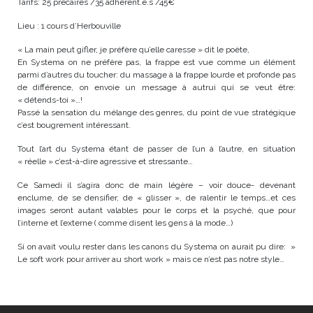
Tarifs: 25 précaires /35 adhérent.e.s /45€
Lieu : 1 cours d’Herbouville
« La main peut gifler, je préfère qu’elle caresse » dit le poète,
En Systema on ne préfère pas, la frappe est vue comme un élément
parmi d’autres du toucher: du massage à la frappe lourde et profonde pas
de différence, on envoie un message à autrui qui se veut être:
« détends-toi »…!
Passé la sensation du mélange des genres, du point de vue stratégique
c’est bougrement intéressant.
Tout l’art du Systema étant de passer de l’un à l’autre, en situation
« réelle » c’est-à-dire agressive et stressante…
Ce Samedi il s’agira donc de main légère – voir douce- devenant
enclume, de se densifier, de « glisser », de ralentir le temps…et ces
images seront autant valables pour le corps et la psyché, que pour
l’interne et l’externe ( comme disent les gens à la mode…)
Si on avait voulu rester dans les canons du Systema on aurait pu dire: »
Le soft work pour arriver au short work » mais ce n’est pas notre style…