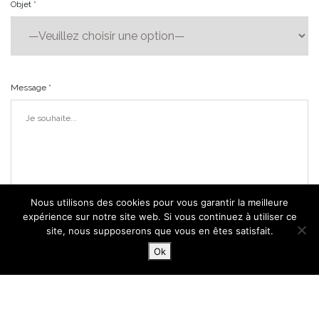
Objet *
Message *
Nous utilisons des cookies pour vous garantir la meilleure
expérience sur notre site web. Si vous continuez à utiliser ce
site, nous supposerons que vous en êtes satisfait.
Ok
En cochant cette case, je reconnais avoir pris connaissance de la
Politique de
Confidentialité
.