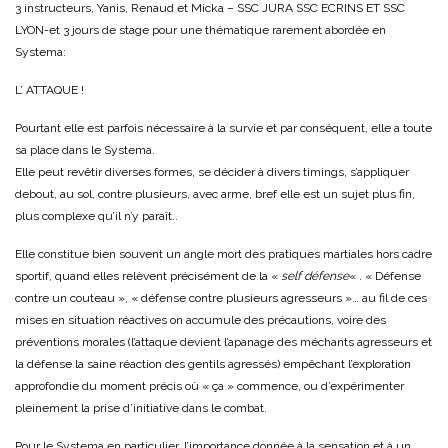
3 instructeurs, Yanis, Renaud et Micka – SSC JURA SSC ECRINS ET SSC
LYON-et 3 jours de stage pour une thématique rarement abordée en
Systema:
L’ ATTAQUE !
Pourtant elle est parfois nécessaire à la survie et par conséquent, elle a toute
sa place dans le Systema.
Elle peut revêtir diverses formes, se décider à divers timings, s’appliquer
debout, au sol, contre plusieurs, avec arme, bref elle est un sujet plus fin,
plus complexe qu’il n’y paraît..
Elle constitue bien souvent un angle mort des pratiques martiales hors cadre
sportif, quand elles relèvent précisément de la «
self défense
« . « Défense
contre un couteau », « défense contre plusieurs agresseurs »… au fil de ces
mises en situation réactives on accumule des précautions, voire des
préventions morales (l’attaque devient l’apanage des méchants agresseurs et
la défense la saine réaction des gentils agressés) empêchant l’exploration
approfondie du moment précis où « ça » commence, ou d’expérimenter
pleinement la prise d’initiative dans le combat.
Pour le Systema en particulier, l’importance donnée à la sensation et à un