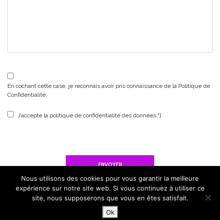
En cochant cette case, je reconnais avoir pris connaissance de la
Politique de
Confidentialité
.
J’accepte la politique de confidentialité des données.
"]
Nous utilisons des cookies pour vous garantir la meilleure
expérience sur notre site web. Si vous continuez à utiliser ce
site, nous supposerons que vous en êtes satisfait.
Ok