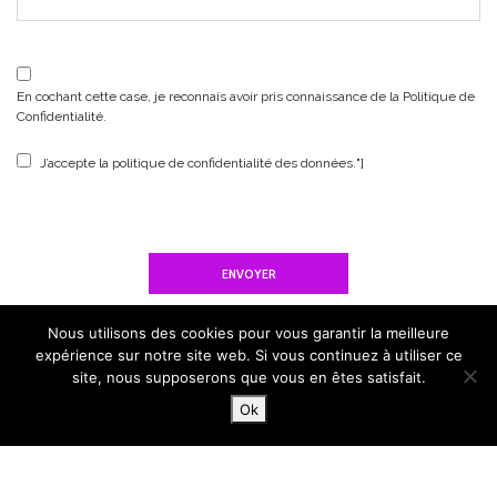
En cochant cette case, je reconnais avoir pris connaissance de la
Politique de
Confidentialité
.
J’accepte la politique de confidentialité des données.
"]
Nous utilisons des cookies pour vous garantir la meilleure
expérience sur notre site web. Si vous continuez à utiliser ce
site, nous supposerons que vous en êtes satisfait.
Ok
Systema Social Club est un club d'art martial russe basé à Lyon et
implanté en Rhone-Alpes. Nous donnons des cours tous les jours de la
semaine, en séminaire en cours particuliers, dans nos écoles et en
entreprise. Notre vision de la pratique: chacun-e-s doit pouvoir forger