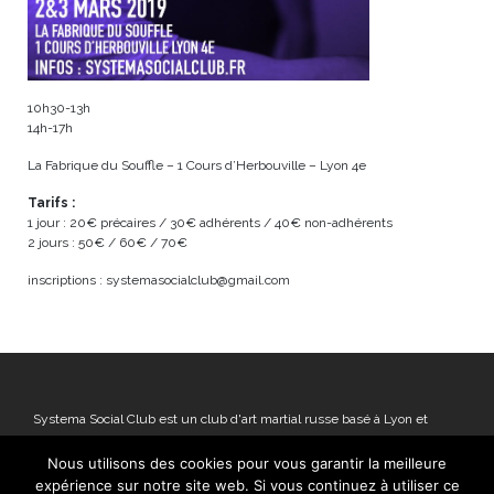
10h30-13h
14h-17h
La Fabrique du Souffle – 1 Cours d’Herbouville – Lyon 4e
Tarifs :
1 jour : 20€ précaires / 30€ adhérents / 40€ non-adhérents
2 jours : 50€ / 60€ / 70€
inscriptions : systemasocialclub@gmail.com
Systema Social Club est un club d'art martial russe basé à Lyon et
implanté en Rhone-Alpes. Nous donnons des cours tous les jours de la
Nous utilisons des cookies pour vous garantir la meilleure
semaine, en séminaire en cours particuliers, dans nos écoles et en
expérience sur notre site web. Si vous continuez à utiliser ce
entreprise. Notre vision de la pratique: chacun-e-s doit pouvoir forger