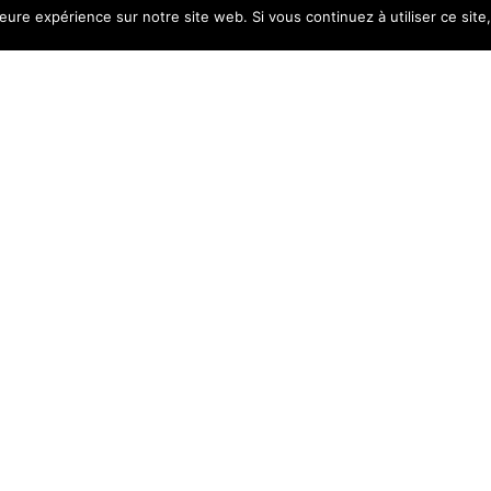
leure expérience sur notre site web. Si vous continuez à utiliser ce sit
uis le début des années
e d’ami-es qui ont eu la
e 2010 ! Il a bien fallu
ime irrégulièrement des
en je me fais certifier
iliev en 2018. Depuis je
stages à l’occasion.
VOUS AVEZ UNE QUESTION ?