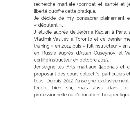
recherche martiale (combat et santé) et je
liberté qu’offre cette pratique.
Je décide de m’y consacrer pleinement e
« débutant »…
J’ étudie auprès de Jérôme Kadian à Paris,
Vladimir Vasiliev à Toronto et ce dernier me 
training » en 2012 puis « full instructeur » en
en Russie auprès d’Aslan Guseynov et Va
certifie instructeur en octobre 2015.
J’enseigne les Arts martiaux (japonais et 
proposant des cours collectifs, particuliers e
tous. Depuis 2012 j’enseigne exclusivemen
l’école bien sûr, mais aussi dans l
professionnelle ou d’éducation thérapeutique