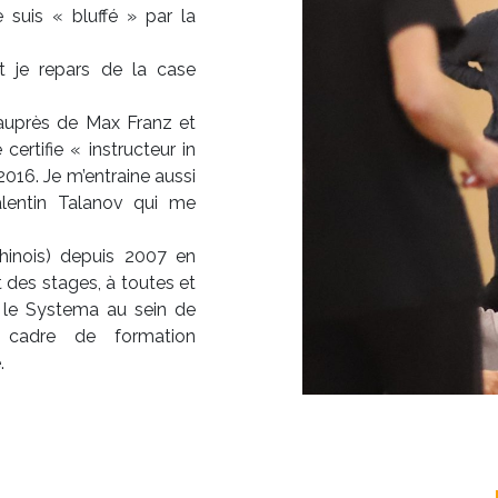
 suis « bluffé » par la
t je repars de la case
 auprès de Max Franz et
certifie « instructeur in
 2016. Je m’entraine aussi
lentin Talanov qui me
chinois) depuis 2007 en
t des stages, à toutes et
t le Systema au sein de
e cadre de formation
.