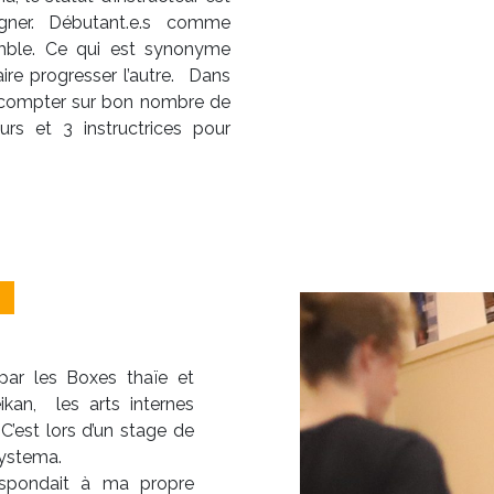
gner. Débutant.e.s comme
emble. Ce qui est synonyme
ire progresser l’autre. Dans
t compter sur bon nombre de
eurs et 3 instructrices pour
ar les Boxes thaïe et
ikan, les arts internes
C’est lors d’un stage de
Systema.
espondait à ma propre