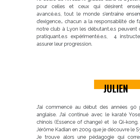
pour celles et ceux qui désirent ensei
avancé.e.s, tout le monde s’entraîne ens
d’exigence… chacun a la responsabilité de fa
notre club à Lyon les débutant.e.s peuven
pratiquant.e.s expérimenté.e.s, 4 instruct
assurer leur progression.
JULIEN
J’ai commencé au début des années 90 p
anglaise. J’ai continué avec le karaté Yose
chinois (Essence of change) et le Qi-kong. 
Jérôme Kadian en 2009 que je découvre le 
Je trouve alors une pédagogie qui corr