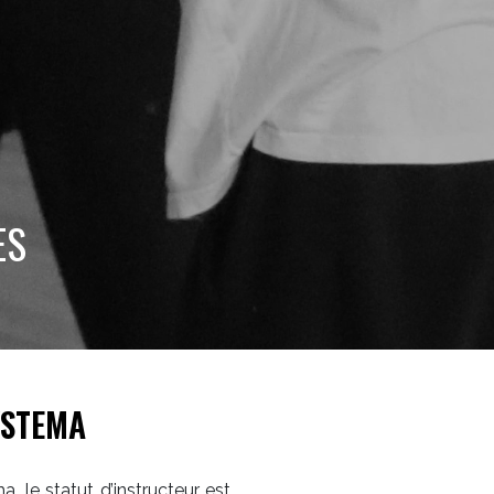
ES
YSTEMA
, le statut d’instructeur est