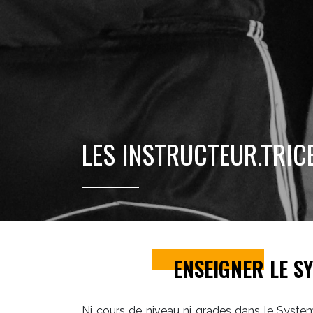
LES INSTRUCTEUR.TRIC
ENSEIGNER LE S
Ni cours de niveau ni grades dans le Systema