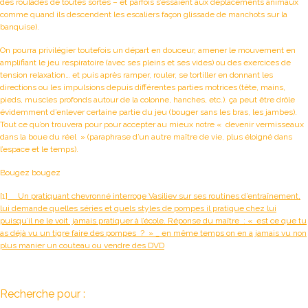
des roulades de toutes sortes – et parfois s’essaient aux déplacements animaux
comme quand ils descendent les escaliers façon glissade de manchots sur la
banquise).
On pourra privilégier toutefois un départ en douceur, amener le mouvement en
amplifiant le jeu respiratoire (avec ses pleins et ses vides) ou des exercices de
tension relaxation… et puis après ramper, rouler, se tortiller en donnant les
directions ou les impulsions depuis différentes parties motrices (tête, mains,
pieds, muscles profonds autour de la colonne, hanches, etc.). ça peut être drôle
évidemment d’enlever certaine partie du jeu (bouger sans les bras, les jambes).
Tout ce qu’on trouvera pour pour accepter au mieux notre « devenir vermisseaux
dans la boue du réel » (paraphrase d’un autre maître de vie, plus éloigné dans
l’espace et le temps).
Bougez bougez
[1]
Un pratiquant chevronné interroge Vasiliev sur ses routines d’entraînement,
lui demande quelles séries et quels styles de pompes il pratique chez lui
puisqu’il ne le voit jamais pratiquer à l’école. Réponse du maître : « est ce que tu
as déjà vu un tigre faire des pompes ? » _ en même temps on en a jamais vu non
plus manier un couteau ou vendre des DVD
Recherche pour :