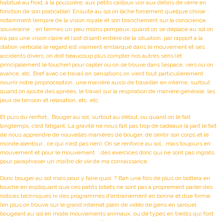
habitué au froid, à la poussière, aux petits cailloux voir aux débris de verre en
fonction de son praticable). Ensuite au sol on lâche forcément quelque chose :
notamment l’empire de la vision royale et son branchement sur la conscience
souveraine ; en termes un peu moins pompeux, quand on se déplace au sol on
n’a pas une vision claire et (soit disant) entière de la situation, par rapport à la
station verticale le regard est vraiment embarqué dans le mouvement et ses
accidents divers, on doit beaucoup plus compter nos autres sens (et
principalement le toucher) pour capter où on se trouve dans l’espace, vers où on
avance, etc. Bref avec ce travail en sensations on vient tout particulièrement
nourrir notre proprioception, une manière aussi de travailler en interne, surtout
quand on ajoute des apnées, le travail sur la respiration de manière générale, les
jeux de tension et relaxation, etc. etc.
Et puis du renfort… Bouger au sol, surtout au début, ou quand on le fait
longtemps, c’est fatigant. La gravité ne nous fait pas trop de cadeaux (à part le fait
de nous apprendre de nouvelles manières de bouger, de sentir son corps et le
monde alentour… ce qui n’est pas rien). On se renforce au sol… mais toujours en
mouvement et pour le mouvement : des exercices donc qui ne sont pas ingrats,
pour paraphraser un
maître de vie
de ma connaissance.
Donc bouger au sol mais pour y faire quoi ? Bah une fois de plus on bottera en
touche en expliquant que ces petits billets ne sont pas à proprement parler des
notices techniques ni des programmes d’entraînement en bonne et due forme.
(en plus on trouve sur le grand internet plein de vidéo de gens en sarouel
bougeant au sol en mode mouvements animaux, ou de types en treillis qui font