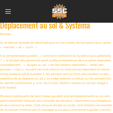
Mois :
décembre 2020
Publié le
14 décembre 2020
Déplacement au sol & Systema
Ramper…
Ou le dernier épisode de notre triptyque sur les modes de transports doux, après
« marcher » et « courir »…
A la sempiternelle question, « comment m’entraîner en Systema sans partenaire
? », la plupart des personnes ayant quelque expérience dans la partie répondent
invariablement : « bougez au sol ».(en fait certains répondent « faites des
pompes » mais 1. souvent ces instructeurs ou instructrices répondent la même
chose quelque soit la question 2. les pompes sont au fond une manière un peu
répétitive de se déplacer au sol 3. on a déjà balancé un article sur les pompes lors
du dernier confinement 4. si on veut imiter Vladimir Vasiliev on est pas obligé-e
d’en faire
[1]
).
Plusieurs pratiquants de haut niveau ajoutent que les déplacements au sol sont
particulièrement indiqués pour travailler les tensions, notamment psychologique…
en plus de tout le reste. C’est vrai que ramper ou rouler, c’est d’abord une manière
de se masser contre le sol (un massage qu’on peut commencer à goûter une fois