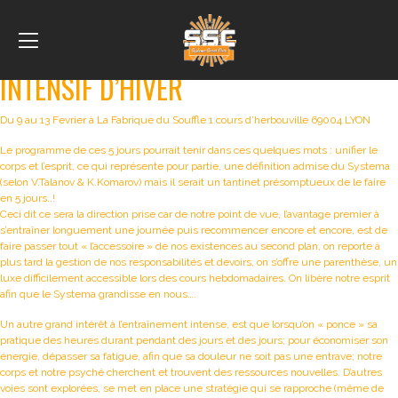
Mois :
novembre 2021
Publié le
18 novembre 2021
16 février 2022
INTENSIF D’HIVER
Du 9 au 13 Fevrier à La Fabrique du Souffle 1 cours d’herbouville 69004 LYON
Le programme de ces 5 jours pourrait tenir dans ces quelques mots : unifier le
corps et l’esprit, ce qui représente pour partie, une définition admise du Systema
(selon V.Talanov & K.Komarov) mais il serait un tantinet présomptueux de le faire
en 5 jours..!
Ceci dit ce sera la direction prise car de notre point de vue, l’avantage premier à
s’entraîner longuement une journée puis recommencer encore et encore, est de
faire passer tout « l’accessoire » de nos existences au second plan, on reporte à
plus tard la gestion de nos responsabilités et devoirs, on s’offre une parenthèse, un
luxe difficilement accessible lors des cours hebdomadaires. On libère notre esprit
afin que le Systema grandisse en nous….
Un autre grand intérêt à l’entraînement intense, est que lorsqu’on « ponce » sa
pratique des heures durant pendant des jours et des jours; pour économiser son
énergie, dépasser sa fatigue, afin que sa douleur ne soit pas une entrave; notre
corps et notre psyché cherchent et trouvent des ressources nouvelles. D’autres
voies sont explorées, se met en place une stratégie qui se rapproche (même de