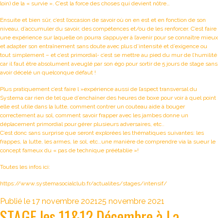
loin) de la « survie ». C’est la force des choses qui devient nôtre…
Ensuite et bien sûr, c’est l’occasion de savoir où on en est et en fonction de son
niveau, d’accumuler du savoir, des compétences et/ou de les renforcer. C’est faire
une expérience sur laquelle on pourra s’appuyer à l’avenir pour se connaître mieux
et adapter son entraînement sans doute avec plus d’intensité et d’exigence ou
tout simplement – et c’est primordial- c’est se mettre au pied du mur de l’humilité
car il faut être absolument aveuglé par son égo pour sortir de 5 jours de stage sans
avoir décelé un quelconque défaut !
Plus pratiquement c’est faire l »expérience aussi de l’aspect transversal du
Systema car rien de tel que d’enchaîner des heures de boxe pour voir à quel point
elle est utile dans la lutte, comment contrer un couteau aide à bouger
correctement au sol, comment savoir frapper avec les jambes donne un
déplacement primordial pour gérer plusieurs adversaires, etc..
C’est donc sans surprise que seront explorées les thématiques suivantes: les
frappes, la lutte, les armes, le sol, etc…une manière de comprendre via la sueur le
concept fameux du « pas de technique préétablie »!
Toutes les infos ici:
https://www.systemasocialclub.fr/actualites/stages/intensif/
Publié le
17 novembre 2021
25 novembre 2021
STAGE les 11&12 Décembre à La