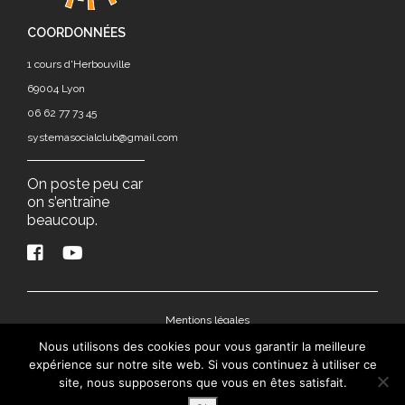
COORDONNÉES
1 cours d'Herbouville
69004 Lyon
06 62 77 73 45
systemasocialclub@gmail.com
On poste peu car
on s’entraîne
beaucoup.
Mentions légales
Nous utilisons des cookies pour vous garantir la meilleure
Politique de confidentialité des données
expérience sur notre site web. Si vous continuez à utiliser ce
© Systema Social Club 2026
site, nous supposerons que vous en êtes satisfait.
Site réalisé par 69pixl agence web à Lyon